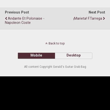
Previous Post
Next Post
Andante Et Polonaise -
¡Marieta! F.Tarrega
Napoleon Coste
Back to top
Mobile
Desktop
All content Copyright Gerald's Guitar Grab Bag